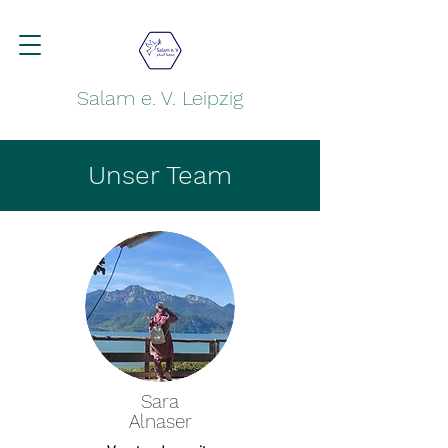
Salam e. V. Leipzig
Unser Team
Sara
Alnaser