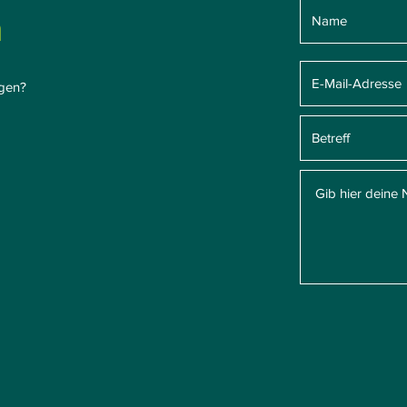
n
ngen?