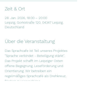
Zeit & Ort
28. Jan. 2026, 18:00 – 20:00
Leipzig, Gorkistraße 120, 04347 Leipzig,
Deutschland
Über die Veranstaltung
Das Sprachcafe ist Teil unseres Projektes 
"Sprache verbindet - Beteiligung stärkt". 
Das Projekt schafft im Leipziger Osten 
offene Begegnung, Leseförderung und 
Orientierung. Wir betreiben ein 
regelmäßiges Sprachcafé als Drehkreuz, 
fördern zweisprachiges 
Lesen in Kitas und laden zu neutralen 
Informations- und Workshopabenden ein. 