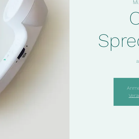
Mi.
O
Spre
a
Anme
Vera