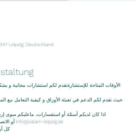
4347 Leipzig, Deutschland
staltung
الأوقات المتاحة للإستشارةنقدم لكم استشارات مجانية و بش
حيث نقدم لكم الدعم في تعبئة الأوراق و كيفية التعامل مع ا
اذا كان لديكم أسئلة أو استفسارات، ماعليكم سوى إرس
أو الاتصال على الرقم 01773220292 info@salam-leipzig.de
كل أربعاء م