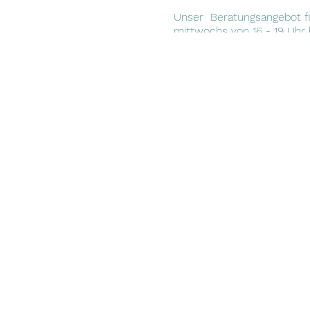
Unser Beratungsangebot fi
mittwochs von 16 - 19 Uhr
alltäglichen Herausforderu
eine Mail an info@salam-le