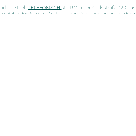
ndet aktuell
TELEFONISCH
statt! Von der Gorkistraße 120 au
 bei Behördengängen, Ausfüllen von Dokumenten und anderen
ngen des Alltags. Bei Fragen oder wenn ihr einen Termin vere
ipzig.de oder ruft an unter 01773220292