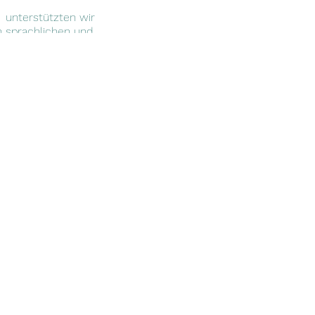
s unterstützten wir
 sprachlichen und
inbaren möchtet, schreibt