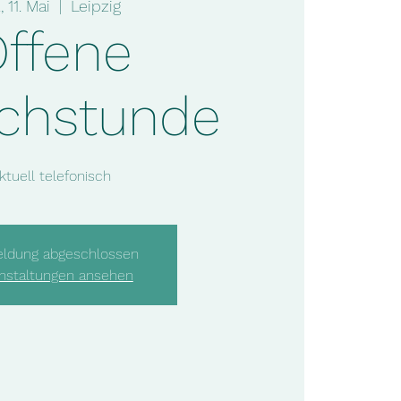
, 11. Mai
  |  
Leipzig
ffene
chstunde
ktuell telefonisch
ldung abgeschlossen
nstaltungen ansehen