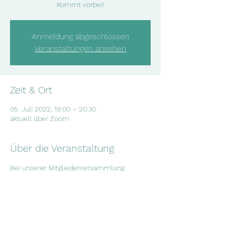
Kommt vorbei!
Anmeldung abgeschlossen
Veranstaltungen ansehen
Zeit & Ort
05. Juli 2022, 19:00 – 20:30
aktuell über Zoom
Über die Veranstaltung
Bei unserer Mitgliederversammlung 
besprechen wir die aktuellsten 
Entwicklungen in unserem Verein und neue 
Projektideen. Wenn du Interesse hast, dir 
anzuschauen, was wir so machen, sag 
gerne kurz Bescheid und komm vorbei!