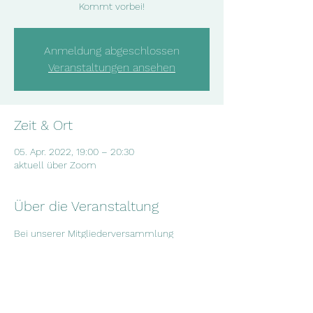
Kommt vorbei!
Anmeldung abgeschlossen
Veranstaltungen ansehen
Zeit & Ort
05. Apr. 2022, 19:00 – 20:30
aktuell über Zoom
Über die Veranstaltung
Bei unserer Mitgliederversammlung 
besprechen wir die aktuellsten 
Entwicklungen in unserem Verein und neue 
Projektideen. Wenn du Interesse hast, dir 
anzuschauen, was wir so machen, sag 
gerne kurz Bescheid und komm vorbei!