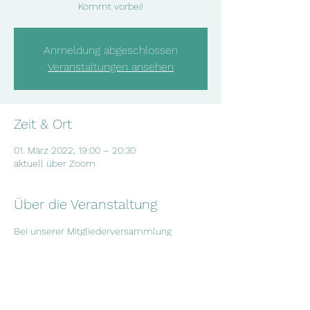
Kommt vorbei!
Anmeldung abgeschlossen
Veranstaltungen ansehen
Zeit & Ort
01. März 2022, 19:00 – 20:30
aktuell über Zoom
Über die Veranstaltung
Bei unserer Mitgliederversammlung 
besprechen wir die aktuellsten 
Entwicklungen in unserem Verein und neue 
Projektideen. Wenn du Interesse hast, dir 
anzuschauen, was wir so machen, sag 
gerne kurz Bescheid und komm vorbei!