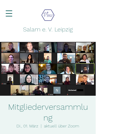
Salam e. V. Leipzig
Mitgliederversammlu
ng
Di., 01. März
  |  
aktuell über Zoom