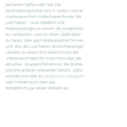
bei einem Kaffee oder Tee. Die 
Veranstaltung richtet sich in  erster Linie an 
muttersprachlich Arabischsprechende, die 
Lust haben,   neue Vokabeln und 
Redewendungen zu lernen, die Aussprache 
zu  verbessern  und vor allem Spaß dabei 
zu haben. Aber auch Mutterprachler*innnen 
und  alle, die Lust haben, deutschsprachige 
Literatur zu lesen, sind willkommen! Bei 
 Interesse erhaltet ihr mehr Infos über die 
aktuellen  Gruppen/Teilnehmer, die Bücher 
und alle anderen relevanten Details.  Dafür 
schreibt eine Mail an 
info@salam-leipzig.de
oder meldet euch über das 
Kontaktformular dieser Website an.
"القراءة للعقل هي كما الرياضة للجسم" جوزيف 
أديسون في نادي القراءة نقرأ سوية ونتناقش 
فيما بيننا عما قرآناه ونشرب الشاي والقهوة. نادي 
 القراءة موجه في الدرجة الأولى لمتحدثي اللغة 
العربية، الذين يرغبون بتعلم  كلمات جديدة  
ومصطلحات اللغة الألمانية، ويرغبون بتحسين 