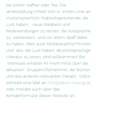
bei einem Kaffee oder Tee. Die 
Veranstaltung richtet sich in  erster Linie an 
muttersprachlich Arabischsprechende, die 
Lust haben,   neue Vokabeln und 
Redewendungen zu lernen, die Aussprache 
zu  verbessern  und vor allem Spaß dabei 
zu haben. Aber auch Mutterprachler*innnen 
und  alle, die Lust haben, deutschsprachige 
Literatur zu lesen, sind willkommen! Bei 
 Interesse erhaltet ihr mehr Infos über die 
aktuellen  Gruppen/Teilnehmer, die Bücher 
und alle anderen relevanten Details.  Dafür 
schreibt eine Mail an 
info@salam-leipzig.de
oder meldet euch über das 
Kontaktformular dieser Website an.
"القراءة للعقل هي كما الرياضة للجسم" جوزيف 
أديسون في نادي القراءة نقرأ سوية ونتناقش 
فيما بيننا عما قرآناه ونشرب الشاي والقهوة. نادي 
 القراءة موجه في الدرجة الأولى لمتحدثي اللغة 
العربية، الذين يرغبون بتعلم  كلمات جديدة  
ومصطلحات اللغة الألمانية، ويرغبون بتحسين 