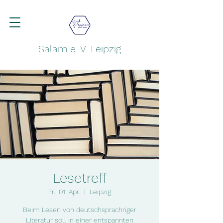
Salam e. V. Leipzig
Lesetreff
Fr., 01. Apr.
  |  
Leipzig
Beim Lesen von deutschsprachriger
Literatur soll in einer entspannten