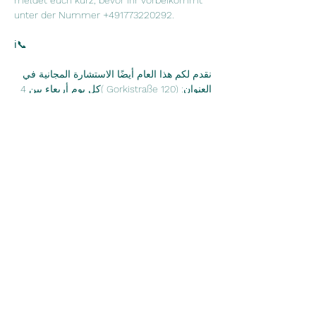
meldet euch kurz, bevor ihr vorbeikommt 
unter der Nummer +491773220292.
ℹ📞
نقدم لكم هذا العام أيضًا الاستشارة المجانية في 
العنوان: (Gorkistraße 120 )كل يوم أربعاء بين 4 
مساءً و 6 مساءً أو اتصل بنا خلال هذا الوقت. 
يسعدنا دعمك بجميع الأسئلة البيروقراطية 
بخبرتنا. المشورة مجانية وليست نصيحة قانونية 
بشكل صريح. نحن نتكلم العربية والألمانية. يرجى 
التواصل في الوقت المناسب قبل ايام أو اخذ 
مواعيد تحت الرقم ، لا تتردد في كتابة 
WhatsApp.
Diese Veranstaltung teilen