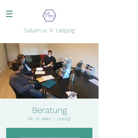
Salam e. V. Leipzig
Beratung
Mi., 15. März
  |  
Leipzig
Anmeldung abgeschlossen