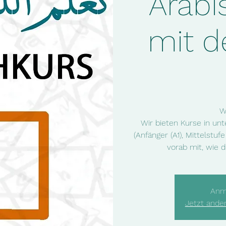
Arabi
mit 
W
Wir bieten Kurse in unt
(Anfänger (A1), Mittelstuf
vorab mit, wie d
Anm
Jetzt ande