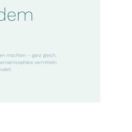
 dem
fen möchten – ganz gleich,
n Lernatmosphäre vermitteln
ndet!